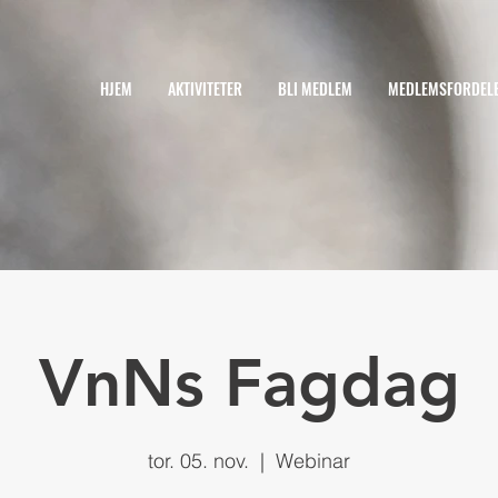
HJEM
AKTIVITETER
BLI MEDLEM
MEDLEMSFORDEL
VnNs Fagdag
tor. 05. nov.
  |  
Webinar